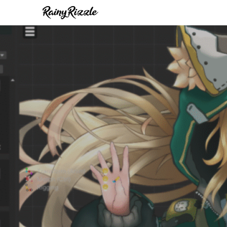
内
容
を
ス
キ
ッ
プ