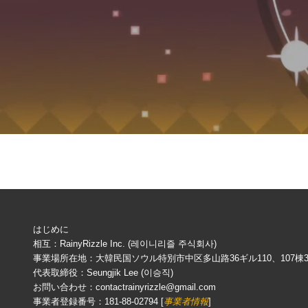
はじめに
相互：RainyRizzle Inc. (레이니리즐 주식회사)
事業場所在地：大韓民国ソウル特別市中区多山路36ギル110、107棟3
代表取締役：Seungjik Lee (이승직)
お問い合わせ：contactrainyrizzle@gmail.com
事業者登録番号：181-88-02794 [
事業者情報
]