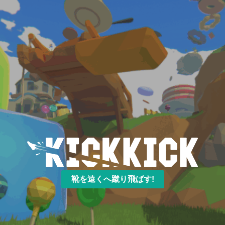
靴を遠くへ蹴り飛ばす!