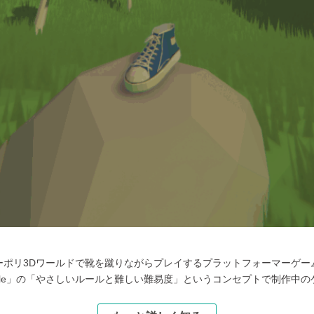
ーポリ3Dワールドで靴を蹴りながらプレイするプラットフォーマーゲー
Rizzle」の「やさしいルールと難しい難易度」というコンセプトで制作中