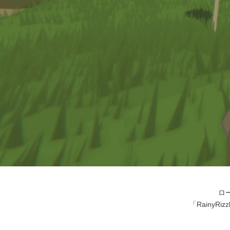
ロ
「Rainy